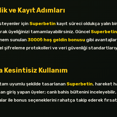
ik ve Kayıt Adımları
steyenler için
Superbetin
kayıt süreci oldukça yalın bir
rak üyeliğinizi tamamlayabilirsiniz. Güncel
Superbetin 
önem sunulan
3000₺ hoş geldin bonusu
gibi avantajla
l şifreleme protokolleri ve veri güvenliği standartlarıyl
a Kesintisiz Kullanım
le tam uyumlu şekilde tasarlanan
Superbetin
, hareket ha
an giriş yapan üyeler; canlı bahis bültenini inceleyebili
lar ile bonus seçeneklerini rahatça takip ederek fırsa