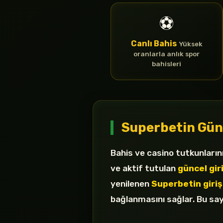
⚽
Canlı Bahis
Yüksek
oranlarla anlık spor
bahisleri
Superbetin Günc
Bahis ve casino tutkunların
ve aktif tutulan
güncel gir
yenilenen
Superbetin giriş 
bağlanmasını sağlar. Bu sayf