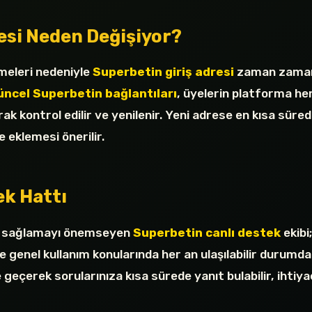
esi Neden Değişiyor?
meleri nedeniyle
Superbetin giriş adresi
zaman zaman
üncel Superbetin bağlantıları
, üyelerin platforma he
arak kontrol edilir ve yenilenir. Yeni adrese en kısa sür
e eklemesi önerilir.
ek Hattı
ım sağlamayı önemseyen
Superbetin canlı destek
ekibi
e genel kullanım konularında her an ulaşılabilir durumdad
geçerek sorularınıza kısa sürede yanıt bulabilir, ihti