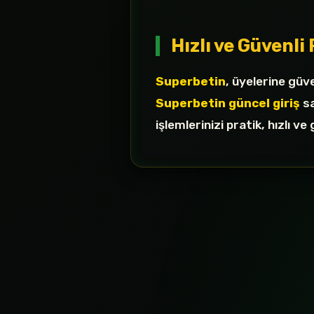
Hızlı ve Güvenli
Superbetin
, üyelerine güv
Superbetin güncel giriş
sa
işlemlerinizi pratik, hızlı v