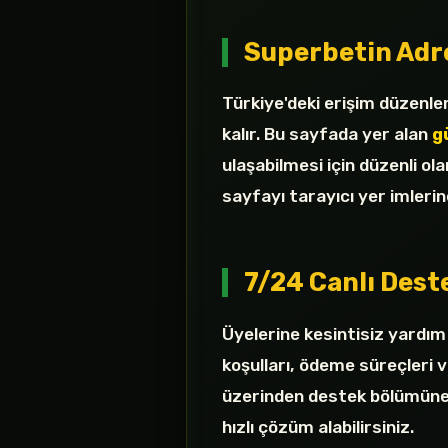
Superbetin Adr
Türkiye'deki erişim düzenle
kalır. Bu sayfada yer alan
g
ulaşabilmesi için düzenli ol
sayfayı tarayıcı yer imlerin
7/24 Canlı Dest
Üyelerine kesintisiz yard
koşulları, ödeme süreçleri v
üzerinden destek bölümüne 
hızlı çözüm alabilirsiniz.