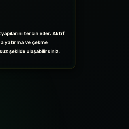
yapılarını tercih eder. Aktif
ara yatırma ve çekme
suz şekilde ulaşabilirsiniz.