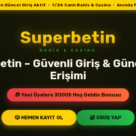
n Güncel Giriş Aktif • 7/24 Canlı Bahis & Casino • Anında 
Superbetin
BAHIS & CASINO
tin – Güvenli Giriş & Gün
Erişimi
🎁 Yeni Üyelere 3000₺ Hoş Geldin Bonusu
🎲 HEMEN KAYIT OL
🔐 GIRIŞ YAP