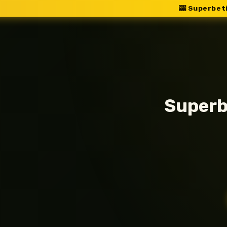
🎰 Superbeti
Superbe