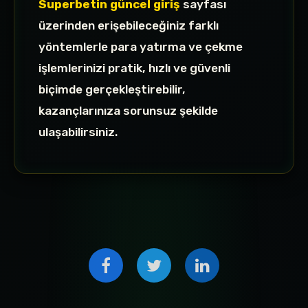
Superbetin güncel giriş
sayfası
üzerinden erişebileceğiniz farklı
yöntemlerle para yatırma ve çekme
işlemlerinizi pratik, hızlı ve güvenli
biçimde gerçekleştirebilir,
kazançlarınıza sorunsuz şekilde
ulaşabilirsiniz.