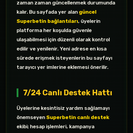
zaman zaman güncellenmek durumunda
kalır. Bu sayfada yer alan
güncel
Superbetin bağlantıları
, üyelerin
platforma her koşulda güvenle
ulaşabilmesi için düzenli olarak kontrol
edilir ve yenilenir. Yeni adrese en kısa
sürede erişmek isteyenlerin bu sayfayı
tarayıcı yer imlerine eklemesi önerilir.
7/24 Canlı Destek Hattı
Üyelerine kesintisiz yardım sağlamayı
önemseyen
Superbetin canlı destek
ekibi; hesap işlemleri, kampanya