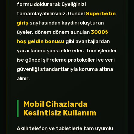
formu doldurarak üyeliğinizi
tamamlayabilirsiniz. Güncel
Superbetin
giriş
sayfasından kaydını oluşturan
üyeler, dönem dönem sunulan
3000₺
hoş geldin bonusu
gibi avantajlardan
yararlanma şansı elde eder. Tüm işlemler
ise güncel şifreleme protokolleri ve veri
güvenliği standartlarıyla koruma altına
alınır.
Mobil Cihazlarda
Kesintisiz Kullanım
Akıllı telefon ve tabletlerle tam uyumlu