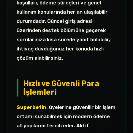
koşulları, ödeme süreçleri ve genel
kullanım konularında her an ulaşılabilir
durumdadır. Güncel giriş adresi
üzerinden destek bölümüne geçerek
sorularınıza kısa sürede yanıt bulabilir,
ihtiyaç duyduğunuz her konuda hızlı
çözüm alabilirsiniz.
Hızlı ve Güvenli Para
İşlemleri
Superbetin
, üyelerine güvenilir bir işlem
ortamı sunabilmek için modern ödeme
altyapılarını tercih eder. Aktif