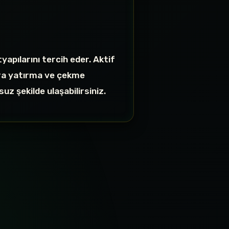
yapılarını tercih eder. Aktif
ara yatırma ve çekme
suz şekilde ulaşabilirsiniz.