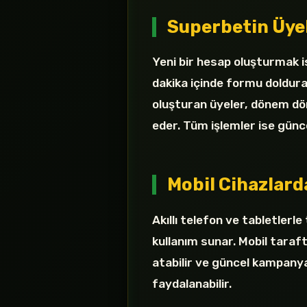
Superbetin Üyel
Yeni bir hesap oluşturmak i
dakika içinde formu doldura
oluşturan üyeler, dönem d
eder. Tüm işlemler ise günce
Mobil Cihazlard
Akıllı telefon ve tabletler
kullanım sunar. Mobil taraft
atabilir ve güncel kampanya
faydalanabilir.