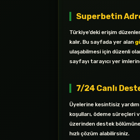
Superbetin Adr
Türkiye'deki erişim düzenle
kalır. Bu sayfada yer alan
g
ulaşabilmesi için düzenli ol
sayfayı tarayıcı yer imlerin
7/24 Canlı Dest
Üyelerine kesintisiz yard
koşulları, ödeme süreçleri v
üzerinden destek bölümüne 
hızlı çözüm alabilirsiniz.