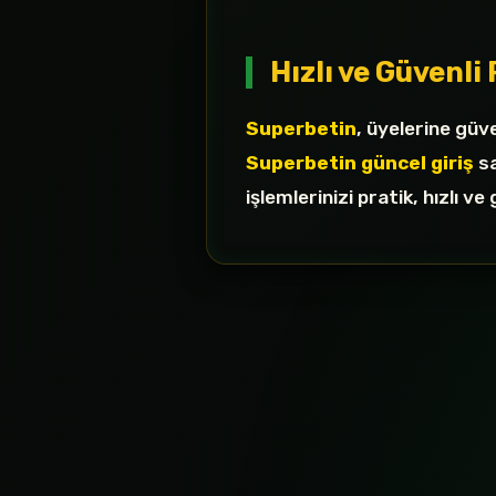
Hızlı ve Güvenli
Superbetin
, üyelerine güv
Superbetin güncel giriş
sa
işlemlerinizi pratik, hızlı v